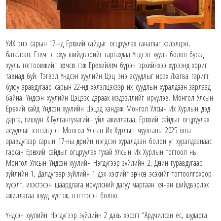
УИХ энэ сарын 17-нд Ерөнхий сайдыг огцруулах саналыг хэлэлцэн,
баталсан. Гэвч энэхүү шийдвэрийг гаргахдаа Үндсэн хууль болон бусад
хууль тогтоомжийг зөрчсөн гэж Ерөнхийлөгч бүрэн эрхийнхээ хүрээнд хориг
тавиад буй. Тэгвэл Үндсэн хуулийн Цэц энэ асуудлыг ирэх Лхагва гаригт
буюу аравдугаар сарын 22-нд хэлэлцэхээр их суудлын хуралдаан зарлаад
байна. Үндсэн хуулийн Цэцээс дараах мэдээллийг ирүүлэв. Монгол Улсын
Ерөнхий сайд Үндсэн хуулийн Цэцэд хандаж Монгол Улсын Их Хурлын дэд
дарга, гишүүн Х.Булгантуяагийн үйл ажиллагаа, Ерөнхий сайдыг огцруулах
асуудлыг хэлэлцсэн Монгол Улсын Их Хурлын чуулганы 2025 оны
аравдугаар сарын 17-ны өдрийн нэгдсэн хуралдаан болон уг хуралдаанаас
гарсан Ерөнхий сайдыг огцруулах тухай Улсын Их Хурлын тогтоол нь
Монгол Улсын Үндсэн хуулийн Нэгдүгээр зүйлийн 2, Дөчин гуравдугаар
зүйлийн 1, Далдугаар зүйлийн 1 дэх хэсгийг зөрчсөн эсэхийг тогтоолгохоор
хүсэлт, ихэсгэсэн шаардлага ирүүлсний дагуу маргаан хянан шийдвэрлэх
ажиллагаа шууд үүсгэж, нэгтгэсэн болно.
Үндсэн хуулийн Нэгдүгээр зүйлийн 2 дахь хэсэгт “Ардчилсан ёс, шударга