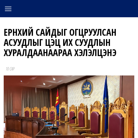
ЕРӨНХИЙ САЙДЫГ ОГЦРУУЛСАН
АСУУДЛЫГ ЦЭЦ ИХ СУУДЛЫН
ХУРАЛДААНААРАА ХЭЛЭЛЦЭНЭ
10 САР