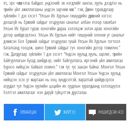
ёс, эрх чөлөө, тэгш байдал, үндэсний эв нэгдлийг хангах, хууль дээдлэх нь
төрийн үйл ажиллагааны үндсэн зарчим мөн.” гэж, Дөчин гуравдугаар
зүйлийн 1 дэх хэсэгт “Улсын Их Хурлын гишүүдийн дөрөвний нэгээс
доошгүй нь Ерөнхий сайдыг огцруулах саналыг албан ёсоор тавибал
Улсын Их Хурал гурав хоногийн дараа хэлэлцэж эхлэн арав хоногийн
дотор шийдвэрлэнэ. Улсын Их Хурлын нийт гишүүний олонхи уг саналыг
дэмжсэн бол Ерөнхий сайдыг огцруулах тухай Улсын Их Хурлын тогтоол
баталсанд тооцож, шинэ Ерөнхий сайдыг гуч хоногийн дотор томилно.”
гэж, Далдугаар зүйлийн 1 дэх хэсэгт “Үндсэн хуульд хууль, зарлиг, төрийн
байгууллагын бусад шийдвэр, нийт байгууллага, иргэний үйл ажиллагаа
бүрнээ нийцсэн байвал зохино.” гэж тус тус заасан байна. Монгол Улсын
Ерөнхий сайдыг огцруулсан үйл ажиллагаа Монгол Улсын Үндсэн хуульд
нийцсэн эсэх уг маргаан нь онц хүндрэлтэй, яаралтай шийдвэрлэх
асуудал тул Үндсэн хуулийн цэцийн их суудлын хуралдаанд хэлэлцүүлэх
бэлтгэл ажиллагааг нэн даруй гүйцэтгэж дуусгалаа.
ХУВААЛЦАХ
ЖИРГЭЭ
УНШИГДСАН 433